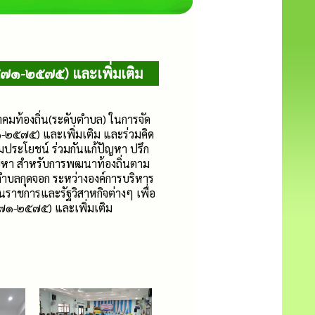
๕๗๑-๒๕๗๕) และเพิ่มเติม
คมท้องถิ่น(ระดับตำบล) ในการจัด
-๒๕๗๕) และเพิ่มเติม และร่วมคิด
วมประโยชน์ ร่วมกันแก้ปัญหา ปรึก
้ปัญหา สำหรับการพฒนาท้องถิ่นตาม
ตำบลกุดจอก ระหว่างองค์การบริหาร
ราชการและรัฐวิสาหกิจต่างๆ เพื่อ
๕๗๑-๒๕๗๕) และเพิ่มเติม