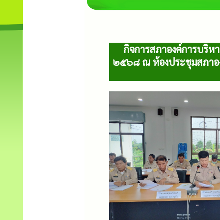
กิจการสภาองค์การบริหา
๒๕๖๘ ณ ห้องประชุมสภาองค