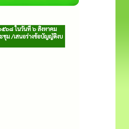
๕๖๘ ในวันที่ ๖ สิงหาคม
ุม /เสนอร่างข้อบัญญัติงบ